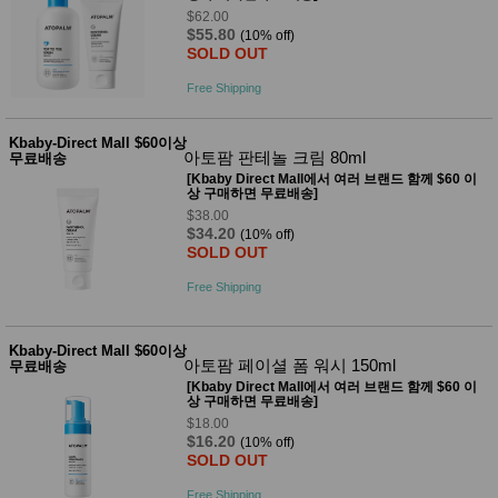
품
$62.00
즉석가
식
$55.80
(10% off)
공식품
품
SOLD OUT
쌀/잡곡/
면류
Free Shipping
양념/소
스/가루
건조식
Kbaby-Direct Mall $60이상
아토팜 판테놀 크림 80ml
품
무료배송
농산품
[Kbaby Direct Mall에서 여러 브랜드 함께 $60 이
상 구매하면 무료배송]
놀이방
유
$38.00
매트
아
$34.20
(10% off)
DVD
SOLD OUT
유아 보
드(칠
Free Shipping
판)
조형물
DIY
Kbaby-Direct Mall $60이상
유아 이
아토팜 페이셜 폼 워시 150ml
무료배송
유식
[Kbaby Direct Mall에서 여러 브랜드 함께 $60 이
아기띠/
상 구매하면 무료배송]
외출용
$18.00
품
$16.20
(10% off)
건강/미
SOLD OUT
용/식기
용품
Free Shipping