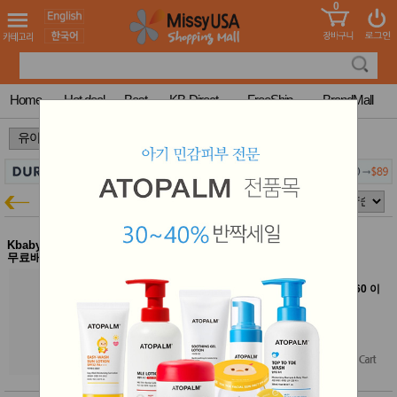
0
어린이
MissyShop
도
Login
청소년
서
성인서
컬러링
북
Home
Hot deal
Best
KB-Direct
FreeShip
BrandMall
만화
한국학
>
>
습지
미국학
습지
고국배
고
아토팜
유아특가
송
국
꽃배송
홍삼전
건
Kbaby-Direct Mall $60이상
아토팜 탑투토 워시 300ml
문브랜
무료배송
강
드
아토팜 30~40% 할인
건강보
[Kbaby Direct Mall에서 여러 브랜드 함께 $60 이
조제품
상 구매하면 무료배송]
기능성
$24.00
건강식
$21.60
$14.40
(40% off)
품
Diet/여
Free Shipping
성용품
스킨케