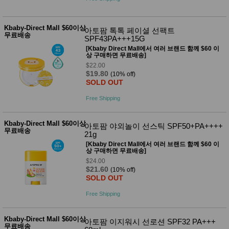
성장발
달교육
용품
Kbaby-Direct Mall $60이상
아토팜 톡톡 페이셜 선팩트
어른내
패
무료배송
SPF43PA+++15G
의
션
유/아동
[Kbaby Direct Mall에서 여러 브랜드 함께 $60 이
상 구매하면 무료배송]
내의
가방/지
$22.00
갑/케이
$19.80
(10% off)
스
SOLD OUT
패션/잡
화
Free Shipping
세탁세
생
제
활
Kbaby-Direct Mall $60이상
아토팜 야외놀이 선스틱 SPF50+PA++++
일상 돋
무료배송
21g
보기
[Kbaby Direct Mall에서 여러 브랜드 함께 $60 이
침구용
상 구매하면 무료배송]
품
$24.00
생활/욕
$21.60
(10% off)
실/청소
SOLD OUT
용품
WALL
Free Shipping
DECO
Pet
Supplies
Kbaby-Direct Mall $60이상
아토팜 이지워시 선로션 SPF32 PA+++
공연/행
무료배송
문