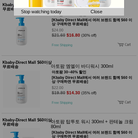
뷰
어
Kbaby-Direct Mall $60이상
티
아토팜 마일드 샴푸 300ml
무료배송
메이크
Stop watching today
Close
아토팜 30~40% 할인
업
[Kbaby Direct Mall에서 여러 브랜드 함께 $60 이
헤어케
상 구매하면 무료배송]
어/염색
$24.00
바디케
$21.60
$16.80
(30% off)
어/향수
남성화
Free Shipping
장품
미용제
품
Kbaby-Direct Mall $60이상
주방가
전
아토팜 엠엘이 바디워시 300ml
무료배송
전
자
아토팜 30~40% 할인
계절/생
[Kbaby Direct Mall에서 여러 브랜드 함께 $60 이
활가전
상 구매하면 무료배송]
건강가
$22.00
전
$19.80
$14.30
(35% off)
명품식
주
기브랜
방
Free Shipping
드
보관용
기
Kbaby-Direct Mall $60이상
아토팜 탑투토 워시 300ml + 판테놀 크림
조리용
무료배송
80ml
품
[Kbaby Direct Mall에서 여러 브랜드 함께 $60 이
주방소
상 구매하면 무료배송]