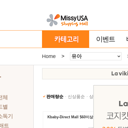
이벤트
Home
>
아
판매량순
신상품순
상품명순
낮은가격
전체
드별
소독기
Kbaby-Direct Mall $60이상 무료배송
 매트