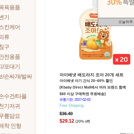
 목욕용품
 변기
오늘하루
 스킨케어
 의류
 침구
 안전용품
띠/포대기
아이배냇 배도라지 조아 20개 세트
보/손싸개/발싸
아이배냇 아기 간식 20~60% 할인
[Kbaby Direct Mall에서 여러 브랜드 함께
$60 이상 구매하면 무료배송]
손수건/타올
유통기한 : 2027-02-02
 천기저귀
Free Shipping
$36.40
 무릎담요
$29.12
(20% off)
애착 인형