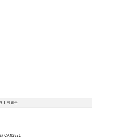
환
l
적립금
rea CA 92821