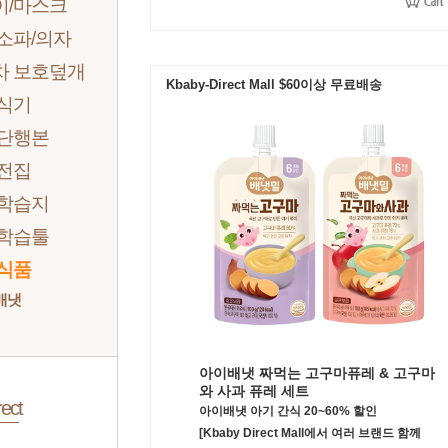
이/마스크
소파/의자
차 보호덮개
Kbaby-Direct Mall $60이상 무료배송
/식기
 단행본
 전집
 학습지
 학습툴
 식품
배냇
아이배냇 짜먹는 고구마퓨레 & 고구마
와 사과 퓨레 세트
ect
아이배냇 아기 간식 20~60% 할인
[Kbaby Direct Mall에서 여러 브랜드 함께