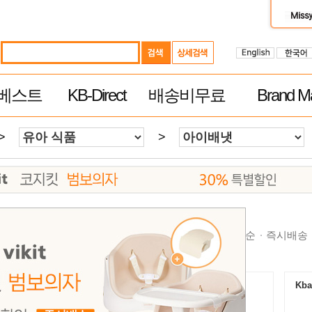
베스트
KB-Direct
배송비무료
Brand Ma
>
>
순
높은가격순
제품평 많은순
빠른 배송순
추천순
즉시배송
Kbaby-Direct Mall $60이상 무료배송
Kba