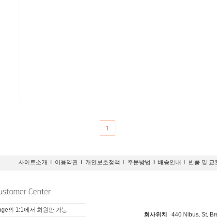
1
사이트소개
l
이용약관
l
개인보호정책
l
주문방법
l
배송안내
l
반품 및 교
page의 1:1에서 회원만 가능
회사위치
440 Nibus, St, B