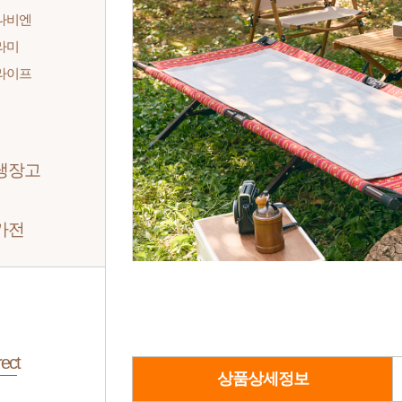
나비엔
라미
라이프
냉장고
가전
ect
상품상세정보