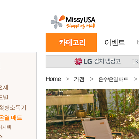
이벤트
전
Home
>
>
>
가전
온수/온열 매트
전체
무료배송
드별
 젖병소독기
온열 매트
이지텍
스