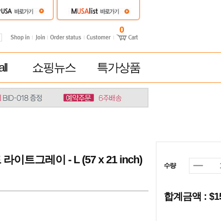
0
ll
쇼핑뉴스
특가상품
그레이 - L (57 x 21 inch)
수량
합계금액 : $