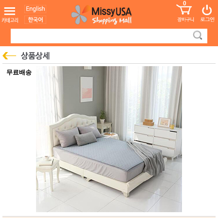
0
어린이
MissyShop
도
Login
청소년
서
성인서
컬러링
북
만화
한국학
무료배송
습지
미국학
습지
고국배
고
송
국
꽃배송
홍삼전
건
문브랜
강
드
건강보
조제품
기능성
건강식
품
Diet/여
성용품
스킨케