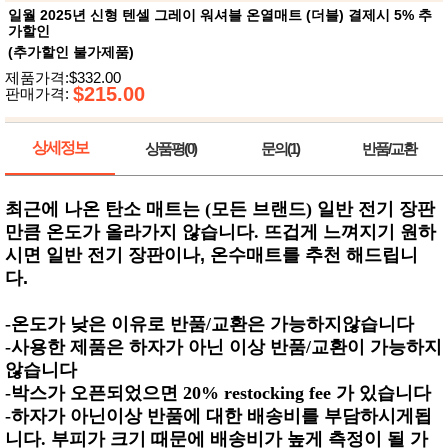
뷰
어
일월 2025년 신형 텐셀 그레이 워셔블 온열매트 (더블) 결제시 5% 추
티
가할인
메이크
업
(추가할인 불가제품)
헤어케
제품가격:$332.00
어/염색
$215.00
판매가격:
바디케
어/향수
남성화
상세정보
상품평(0)
문의(1)
반품/교환
장품
미용제
품
최근에 나온 탄소 매트는 (모든 브랜드) 일반 전기 장판
주방가
전
전
자
만큼 온도가 올라가지 않습니다. 뜨겁게 느껴지기 원하
계절/생
시면
일반 전기 장판이나, 온수매트를 추천 해드립니
활가전
건강가
다.
전
명품식
주
-온도가 낮은 이유로 반품/교환은 가능하지않습니다
기브랜
방
-사용한 제품은 하자가 아닌 이상 반품/교환이 가능하지
드
보관용
않습니다
기
-박스가 오픈되었으면 20% restocking fee 가 있습니다
조리용
-하자가 아닌이상 반품에 대한 배송비를 부담하시게됩
품
주방소
니다. 부피가 크기 때문에 배송비가 높게 측정이 될 가