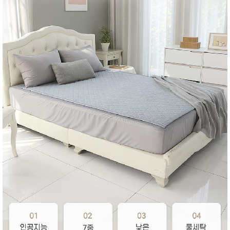
성장발
달교육
용품
어른내
패
의
션
유/아동
내의
가방/지
갑/케이
스
패션/잡
화
세탁세
생
제
활
일상 돋
보기
침구용
품
생활/욕
실/청소
용품
WALL
DECO
Pet
Supplies
공연/행
문