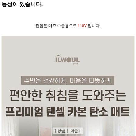
품
능성이 있습니다.
즉석가
식
공식품
품
쌀/잡곡/
면류
전압은 미주 수출용으로
110V
입니다.
양념/소
스/가루
건조식
품
농산품
놀이방
유
매트
아
DVD
유아 보
드(칠
판)
조형물
DIY
유아 이
유식
아기띠/
외출용
품
건강/미
용/식기
용품