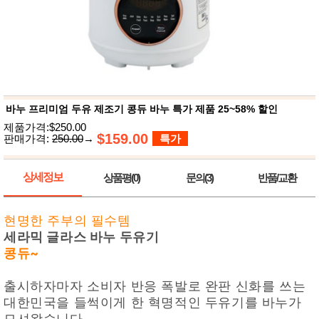
뷰
어
티
메이크
업
헤어케
어/염색
바디케
어/향수
남성화
장품
바누 프리미엄 두유 제조기 콩듀 바누 특가 제품 25~58% 할인
미용제
제품가격:$250.00
품
$159.00
판매가격:
250.00
→
특가
주방가
전
전
자
계절/생
상세정보
상품평(0)
문의(3)
반품/교환
활가전
건강가
전
현명한 주부의 필수템
명품식
주
세라믹 글라스 바누 두유기
기브랜
방
드
콩듀~
보관용
기
조리용
출시하자마자 소비자 반응 폭발로 완판 신화를 쓰는
품
대한민국을 들썩이게 한 혁명적인 두유기를 바누가
주방소
모셔왔습니다.