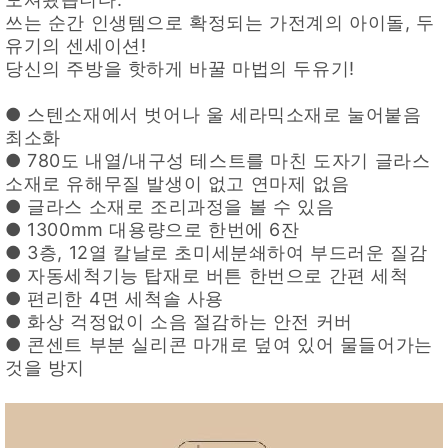
품
쓰는 순간 인생템으로 확정되는 가전계의 아이돌, 두
즉석가
식
공식품
품
유기의 센세이션!
쌀/잡곡/
당신의 주방을 핫하게 바꿀 마법의 두유기!
면류
양념/소
스/가루
●
스텐소재에서 벗어나 울 세라믹소재로 눌어붙음
건조식
최소화
품
●
780도 내열/내구성 테스트를 마친 도자기 글라스
농산품
소재로 유해무질 발생이 없고 연마제 없음
놀이방
유
매트
아
●
글라스 소재로 조리과정을 볼 수 있음
DVD
●
1300mm 대용량으로 한번에 6잔
유아 보
●
드(칠
3층, 12열 칼날로 초미세분쇄하여 부드러운 질감
판)
●
자동세척기능 탑재로 버튼 한번으로 간편 세척
조형물
●
편리한 4면 세척솔 사용
DIY
유아 이
●
화상 걱정없이 소음 절감하는 안전 커버
유식
● 콘센트 부분 실리콘 마개로 덮여 있어 물들어가는
아기띠/
것을 방지
외출용
품
건강/미
용/식기
용품