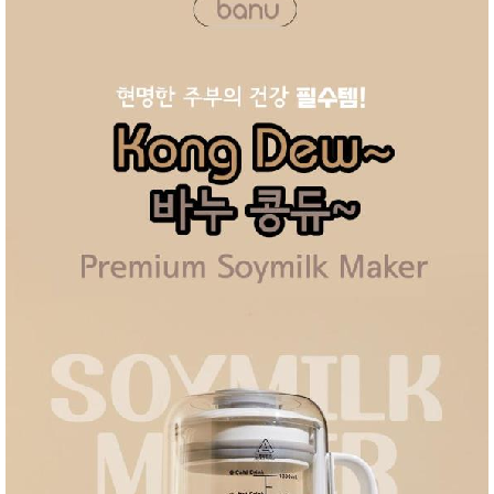
성장발
달교육
용품
어른내
패
의
션
유/아동
내의
가방/지
갑/케이
스
패션/잡
화
세탁세
생
제
활
일상 돋
보기
침구용
품
생활/욕
실/청소
용품
WALL
DECO
Pet
Supplies
공연/행
문