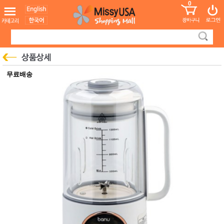
0
어린이
MissyShop
도
Login
청소년
서
성인서
컬러링
북
만화
한국학
무료배송
습지
미국학
습지
고국배
고
송
국
꽃배송
홍삼전
건
문브랜
강
드
건강보
조제품
기능성
건강식
품
Diet/여
성용품
스킨케