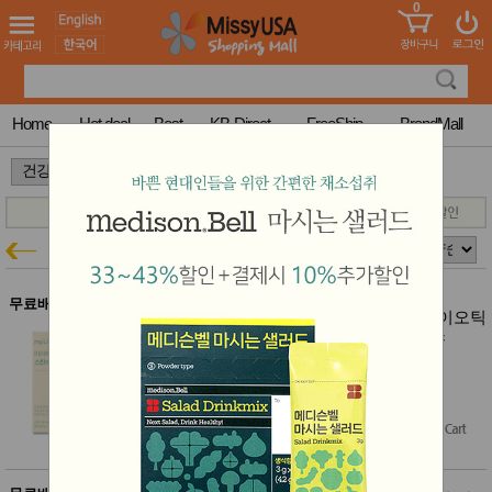
0
어린이
MissyShop
도
Login
청소년
서
성인서
컬러링
북
Home
Hot deal
Best
KB-Direct
FreeShip
BrandMall
만화
한국학
>
습지
미국학
습지
고국배
고
건강
건강특가
송
국
꽃배송
홍삼전
건
무료배송
락토메이슨 마이락토 스킨앤프로바이오틱
문브랜
강
스 히알루론산함유 (3g * 30포) 1박스
드
건강보
결제시 10% 추가할인
조제품
$36.00
기능성
$34.00
(6% off)
건강식
품
Free Shipping
Diet/여
성용품
스킨케