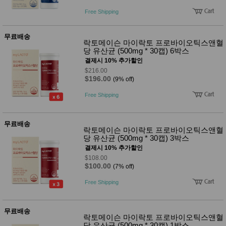
품
즉석가
Free Shipping
식
공식품
품
쌀/잡곡/
무료배송
면류
락토메이슨 마이락토 프로바이오틱스앤혈
양념/소
당 유산균 (500mg * 30캡) 6박스
스/가루
결제시 10% 추가할인
건조식
$216.00
품
$196.00
(9% off)
농산품
놀이방
유
Free Shipping
매트
아
DVD
유아 보
무료배송
드(칠
락토메이슨 마이락토 프로바이오틱스앤혈
판)
당 유산균 (500mg * 30캡) 3박스
조형물
결제시 10% 추가할인
DIY
$108.00
유아 이
$100.00
(7% off)
유식
아기띠/
Free Shipping
외출용
품
건강/미
용/식기
무료배송
락토메이슨 마이락토 프로바이오틱스앤혈
용품
당 유산균 (500mg * 30캡) 1박스