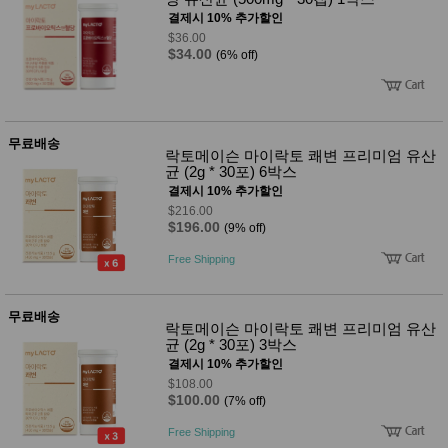
성장발
결제시 10% 추가할인
달교육
용품
$36.00
$34.00
(6% off)
어른내
패
의
션
유/아동
내의
가방/지
갑/케이
무료배송
락토메이슨 마이락토 쾌변 프리미엄 유산
스
균 (2g * 30포) 6박스
패션/잡
결제시 10% 추가할인
화
$216.00
세탁세
생
$196.00
(9% off)
제
활
일상 돋
Free Shipping
보기
침구용
품
무료배송
생활/욕
락토메이슨 마이락토 쾌변 프리미엄 유산
실/청소
균 (2g * 30포) 3박스
용품
결제시 10% 추가할인
WALL
DECO
$108.00
$100.00
(7% off)
Pet
Supplies
Free Shipping
공연/행
문