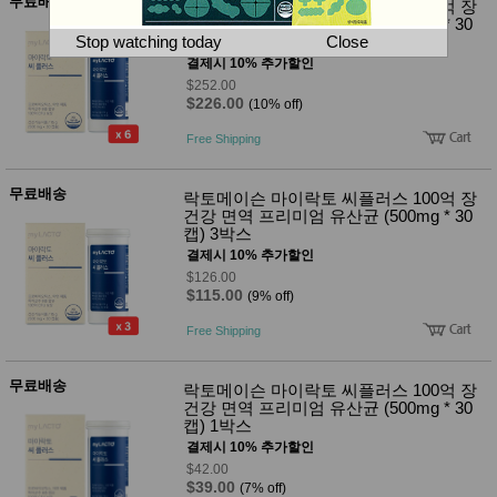
뷰
무료배송
락토메이슨 마이락토 씨플러스 100억 장
어
티
건강 면역 프리미엄 유산균 (500mg * 30
메이크
캡) 6박스
Stop watching today
Close
업
결제시 10% 추가할인
헤어케
$252.00
어/염색
$226.00
(10% off)
바디케
어/향수
Free Shipping
남성화
장품
미용제
무료배송
락토메이슨 마이락토 씨플러스 100억 장
품
건강 면역 프리미엄 유산균 (500mg * 30
주방가
캡) 3박스
전
전
자
결제시 10% 추가할인
계절/생
$126.00
활가전
$115.00
(9% off)
건강가
전
Free Shipping
명품식
주
기브랜
방
드
무료배송
락토메이슨 마이락토 씨플러스 100억 장
보관용
건강 면역 프리미엄 유산균 (500mg * 30
기
캡) 1박스
조리용
결제시 10% 추가할인
품
$42.00
주방소
$39.00
(7% off)