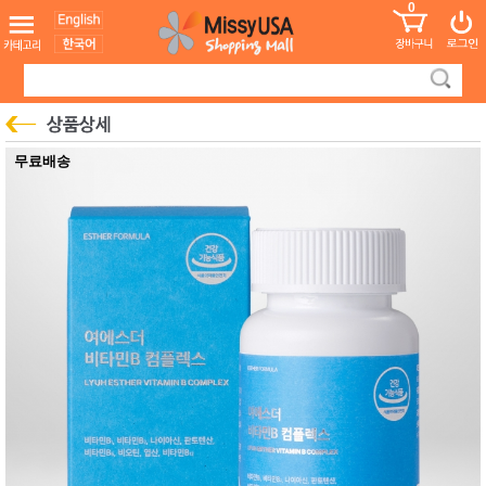
0
어린이
MissyShop
도
Login
청소년
서
성인서
컬러링
북
만화
한국학
무료배송
습지
미국학
습지
고국배
고
송
국
꽃배송
홍삼전
건
문브랜
강
드
건강보
조제품
기능성
건강식
품
Diet/여
성용품
스킨케