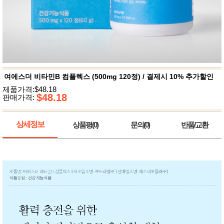
뷰
어
티
메이크
업
헤어케
어/염색
바디케
어/향수
남성화
장품
여에스더 비타민B 컴플렉스 (500mg 120정) / 결제시 10% 추가할인
미용제
제품가격:$48.18
품
$48.18
판매가격:
주방가
전
전
자
계절/생
상세정보
상품평(0)
문의(0)
반품/교환
활가전
건강가
전
명품식
주
기브랜
방
드
보관용
기
조리용
품
주방소