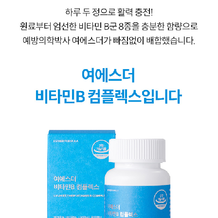
성장발
달교육
용품
어른내
패
의
션
유/아동
내의
가방/지
갑/케이
스
패션/잡
화
세탁세
생
제
활
일상 돋
보기
침구용
품
생활/욕
실/청소
용품
WALL
DECO
Pet
Supplies
공연/행
문