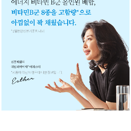
품
즉석가
식
공식품
품
쌀/잡곡/
면류
양념/소
스/가루
건조식
품
농산품
놀이방
유
매트
아
DVD
유아 보
드(칠
판)
조형물
DIY
유아 이
유식
아기띠/
외출용
품
건강/미
용/식기
용품