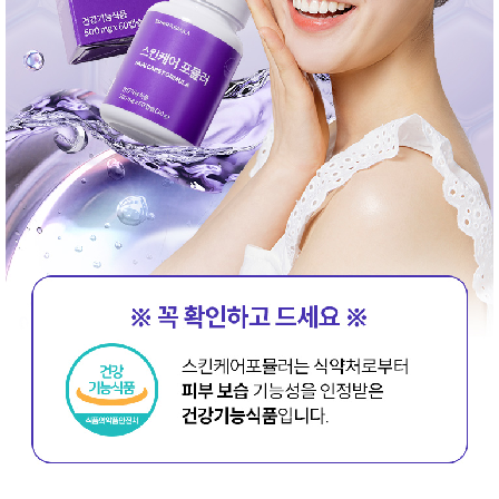
성장발
달교육
용품
어른내
패
의
션
유/아동
내의
가방/지
갑/케이
스
패션/잡
화
세탁세
생
제
활
일상 돋
보기
침구용
품
생활/욕
실/청소
용품
WALL
DECO
Pet
Supplies
공연/행
문