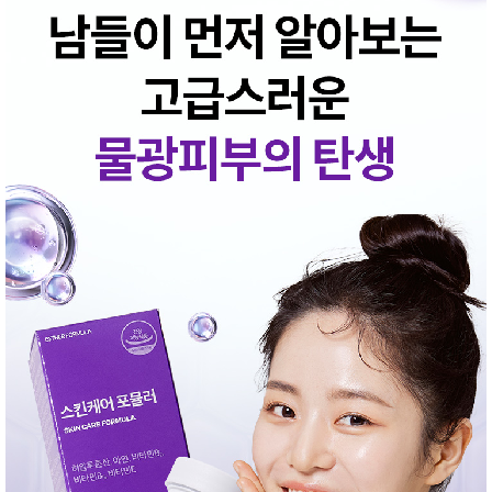
품
즉석가
식
공식품
품
쌀/잡곡/
면류
양념/소
스/가루
건조식
품
농산품
놀이방
유
매트
아
DVD
유아 보
드(칠
판)
조형물
DIY
유아 이
유식
아기띠/
외출용
품
건강/미
용/식기
용품