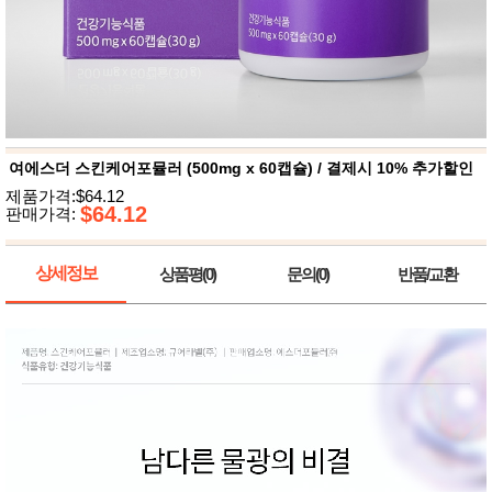
뷰
어
티
메이크
업
헤어케
어/염색
바디케
어/향수
남성화
장품
여에스더 스킨케어포뮬러 (500mg x 60캡슐) / 결제시 10% 추가할인
미용제
제품가격:$64.12
품
$64.12
판매가격:
주방가
전
전
자
계절/생
상세정보
상품평(0)
문의(0)
반품/교환
활가전
건강가
전
명품식
주
기브랜
방
드
보관용
기
조리용
품
주방소