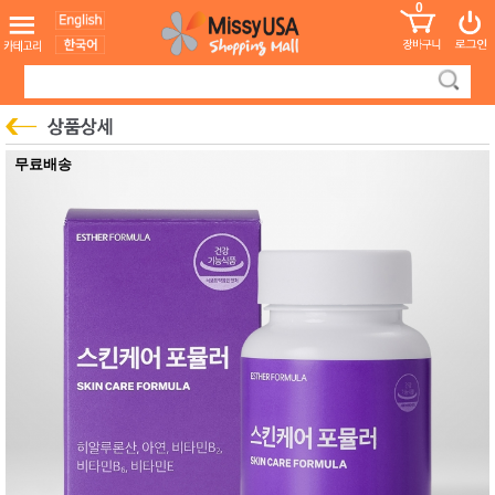
0
어린이
MissyShop
도
Login
청소년
서
성인서
컬러링
북
만화
한국학
무료배송
습지
미국학
습지
고국배
고
송
국
꽃배송
홍삼전
건
문브랜
강
드
건강보
조제품
기능성
건강식
품
Diet/여
성용품
스킨케