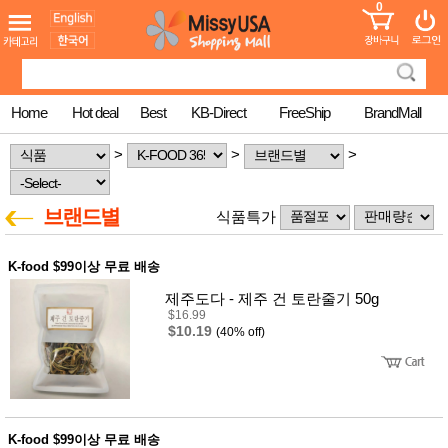
0
어린이
MissyShop
도
Login
청소년
서
성인서
컬러링
북
Home
Hot deal
Best
KB-Direct
FreeShip
BrandMall
만화
한국학
>
>
>
습지
미국학
습지
브랜드별
식품특가
고국배
고
송
국
꽃배송
K-food $99이상 무료 배송
홍삼전
건
문브랜
강
제주도다 - 제주 건 토란줄기 50g
드
$16.99
건강보
$10.19
(40% off)
조제품
기능성
건강식
품
Diet/여
성용품
K-food $99이상 무료 배송
스킨케