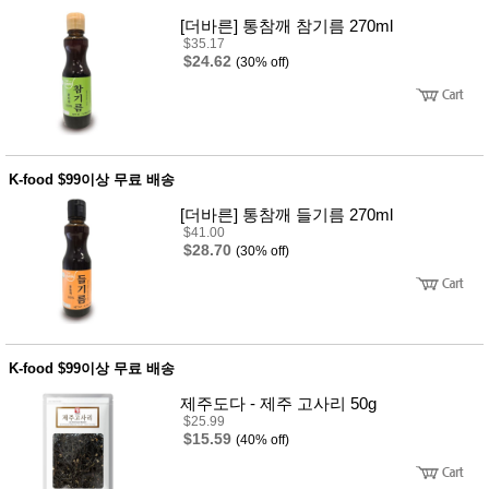
뷰
어
티
[더바른] 통참깨 참기름 270ml
메이크
$35.17
업
$24.62
(30% off)
헤어케
어/염색
바디케
어/향수
남성화
장품
K-food $99이상 무료 배송
미용제
품
[더바른] 통참깨 들기름 270ml
주방가
전
$41.00
전
자
$28.70
(30% off)
계절/생
활가전
건강가
전
명품식
주
기브랜
방
K-food $99이상 무료 배송
드
보관용
제주도다 - 제주 고사리 50g
기
$25.99
조리용
$15.59
(40% off)
품
주방소