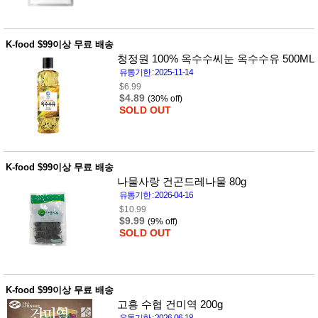
품
즉석가
식
공식품
품
쌀/잡곡/
K-food $99이상 무료 배송
면류
청정원 100% 옥수수씨눈 옥수수유 500ML
양념/소
유통기한 : 2025-11-14
스/가루
$6.99
건조식
$4.89
(30% off)
품
SOLD OUT
농산품
놀이방
유
매트
아
DVD
유아 보
K-food $99이상 무료 배송
드(칠
나물사랑 건곤드레나물 80g
판)
유통기한 : 2026-04-16
조형물
$10.99
DIY
$9.99
(9% off)
유아 이
SOLD OUT
유식
아기띠/
외출용
품
건강/미
K-food $99이상 무료 배송
용/식기
고흥 수협 건미역 200g
용품
유통기한 : 2026-06-18