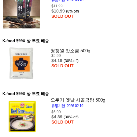
성장발
달교육
$11.99
$10.99
용품
(8% off)
SOLD OUT
어른내
패
의
션
유/아동
내의
가방/지
K-food $99이상 무료 배송
갑/케이
스
청정원 맛소금 500g
패션/잡
$5.99
화
$4.19
(30% off)
SOLD OUT
세탁세
생
제
활
일상 돋
보기
침구용
품
K-food $99이상 무료 배송
생활/욕
오뚜기 옛날 사골곰탕 500g
실/청소
유통기한 : 2026-02-19
용품
$6.99
WALL
$4.89
(30% off)
DECO
SOLD OUT
Pet
Supplies
공연/행
문