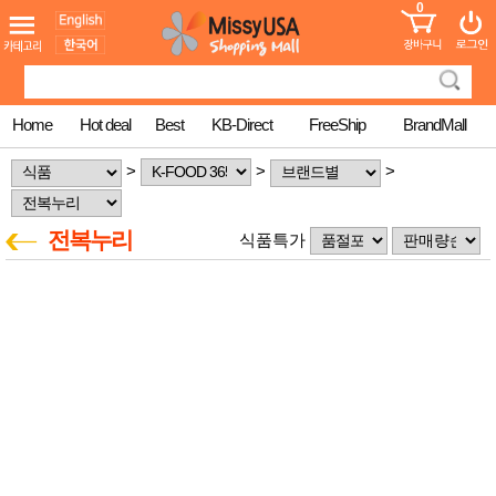
0
어린이
MissyShop
도
Login
청소년
서
성인서
컬러링
북
Home
Hot deal
Best
KB-Direct
FreeShip
BrandMall
만화
한국학
>
>
>
습지
미국학
습지
전복누리
식품특가
고국배
고
송
국
꽃배송
홍삼전
건
문브랜
강
드
건강보
조제품
기능성
건강식
품
Diet/여
성용품
스킨케