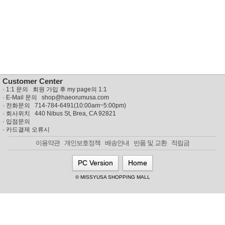
뷰
어
티
메이크
업
헤어케
어/염색
바디케
어/향수
남성화
장품
Customer Center
미용제
·
1:1 문의 회원 가입 후 my page의 1:1
품
· E-Mail 문의
shop@haeorumusa.com
주방가
전
· 전화문의 714-784-6491(10:00am~5:00pm)
전
자
· 회사위치 440 Nibus St, Brea, CA 92821
계절/생
·
입점문의
활가전
·
카드결제 오류시
건강가
이용약관
개인보호정책
배송안내
반품 및 교환
적립금
전
명품식
주
PC Version
Home
기브랜
방
드
© MISSYUSA SHOPPING MALL
보관용
기
조리용
품
주방소