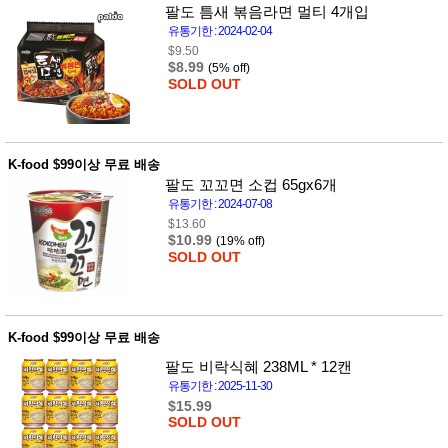
뷰
팔도 틈새 볶음라면 멀티 4개입
어
티
메이크
유통기한 : 2024-02-04
업
$9.50
헤어케
$8.99
(5% off)
어/염색
SOLD OUT
바디케
어/향수
남성화
장품
K-food $99이상 무료 배송
미용제
품
팔도 꼬꼬면 소컵 65gx6개
유통기한 : 2024-07-08
주방가
전
전
$13.60
자
$10.99
계절/생
(19% off)
활가전
SOLD OUT
건강가
전
명품식
주
기브랜
방
K-food $99이상 무료 배송
드
보관용
팔도 비락식혜 238ML * 12캔
기
유통기한 : 2025-11-30
조리용
$15.99
품
SOLD OUT
주방소