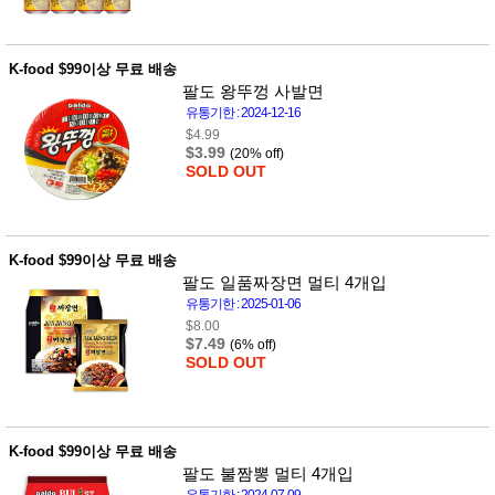
품
즉석가
식
공식품
품
쌀/잡곡/
K-food $99이상 무료 배송
면류
팔도 왕뚜껑 사발면
양념/소
유통기한 : 2024-12-16
스/가루
$4.99
건조식
$3.99
(20% off)
품
SOLD OUT
농산품
놀이방
유
매트
아
DVD
유아 보
K-food $99이상 무료 배송
드(칠
팔도 일품짜장면 멀티 4개입
판)
유통기한 : 2025-01-06
조형물
$8.00
DIY
$7.49
(6% off)
유아 이
SOLD OUT
유식
아기띠/
외출용
품
건강/미
K-food $99이상 무료 배송
용/식기
팔도 불짬뽕 멀티 4개입
용품