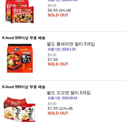
유통기한 : 2024-07-09
성장발
달교육
$9.50
용품
$8.99
(5% off)
SOLD OUT
어른내
패
의
션
유/아동
내의
가방/지
K-food $99이상 무료 배송
갑/케이
팔도 틈새라면 멀티 5개입
스
유통기한 : 2025-1-20
패션/잡
화
$8.00
$7.99
세탁세
생
SOLD OUT
제
활
일상 돋
보기
침구용
품
K-food $99이상 무료 배송
생활/욕
팔도 꼬꼬면 멀티 5개입
실/청소
유통기한 : 2024-09-16
용품
$9.00
WALL
$7.99
DECO
(11% off)
SOLD OUT
Pet
Supplies
공연/행
문