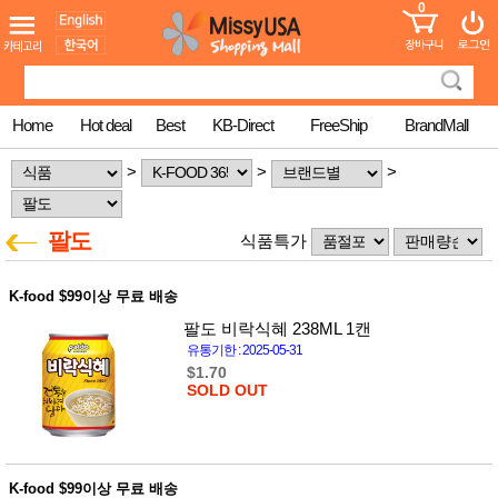
0
어린이
MissyShop
도
Login
청소년
서
성인서
컬러링
북
Home
Hot deal
Best
KB-Direct
FreeShip
BrandMall
만화
한국학
>
>
>
습지
미국학
습지
팔도
식품특가
고국배
고
송
국
꽃배송
K-food $99이상 무료 배송
홍삼전
건
문브랜
강
팔도 비락식혜 238ML 1캔
드
유통기한 : 2025-05-31
건강보
$1.70
조제품
SOLD OUT
기능성
건강식
품
Diet/여
성용품
K-food $99이상 무료 배송
스킨케