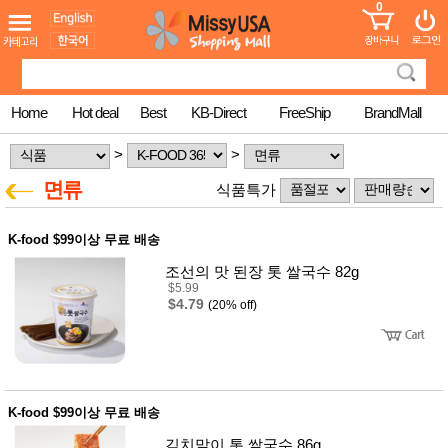
0
어린이
MissyShop
도
Login
청소년
서
성인서
컬러링
북
Home
Hot deal
Best
KB-Direct
FreeShip
BrandMall
만화
한국학
>
>
습지
미국학
면류
식품특가
습지
고국배
고
송
국
K-food $99이상 무료 배송
꽃배송
조선의 맛 된장 톳 쌀국수 82g
홍삼전
건
$5.99
문브랜
강
$4.79
드
(20% off)
건강보
조제품
기능성
건강식
품
Diet/여
K-food $99이상 무료 배송
성용품
김치말이 톳 쌀국수 86g
스킨케