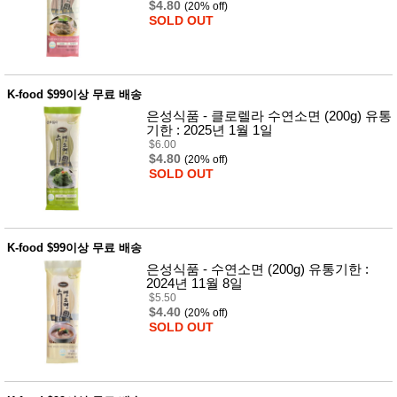
성장발
$4.80
(20% off)
달교육
SOLD OUT
용품
어른내
패
의
션
유/아동
K-food $99이상 무료 배송
내의
가방/지
은성식품 - 클로렐라 수연소면 (200g) 유통
갑/케이
기한 : 2025년 1월 1일
스
$6.00
패션/잡
$4.80
(20% off)
화
SOLD OUT
세탁세
생
제
활
일상 돋
보기
K-food $99이상 무료 배송
침구용
품
은성식품 - 수연소면 (200g) 유통기한 :
생활/욕
2024년 11월 8일
실/청소
$5.50
용품
$4.40
(20% off)
WALL
SOLD OUT
DECO
Pet
Supplies
공연/행
문