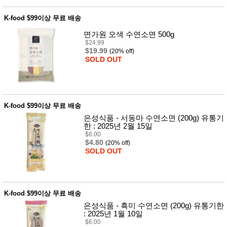
품
즉석가
식
K-food $99이상 무료 배송
공식품
품
쌀/잡곡/
면가원 오색 수연소면 500g
면류
$24.99
양념/소
$19.99
(20% off)
스/가루
SOLD OUT
건조식
품
농산품
놀이방
유
매트
아
K-food $99이상 무료 배송
DVD
은성식품 - 서동마 수연소면 (200g) 유통기
유아 보
한 : 2025년 2월 15일
드(칠
$6.00
판)
$4.80
(20% off)
조형물
SOLD OUT
DIY
유아 이
유식
아기띠/
외출용
K-food $99이상 무료 배송
품
건강/미
은성식품 - 흑미 수연소면 (200g) 유통기한
용/식기
: 2025년 1월 10일
용품
$6.00