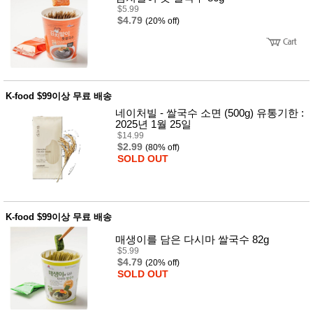
뷰
$5.99
어
티
$4.79
(20% off)
메이크
업
헤어케
어/염색
바디케
어/향수
남성화
K-food $99이상 무료 배송
장품
네이처빌 - 쌀국수 소면 (500g) 유통기한 :
미용제
2025년 1월 25일
품
$14.99
주방가
$2.99
전
(80% off)
전
자
SOLD OUT
계절/생
활가전
건강가
전
K-food $99이상 무료 배송
명품식
주
기브랜
방
매생이를 담은 다시마 쌀국수 82g
드
$5.99
보관용
$4.79
(20% off)
기
SOLD OUT
조리용
품
주방소