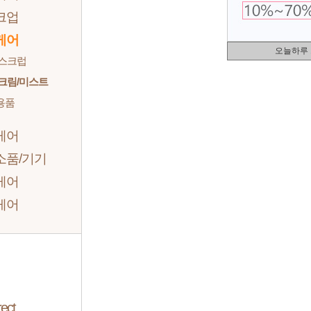
크업
케어
오늘하루
/스크럽
크림/미스트
용품
케어
소품/기기
케어
케어
ect