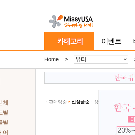
이벤트
Home
>
티
판매량순
신상품순
상품명순
낮은가격
전체
드별
몰별
케어