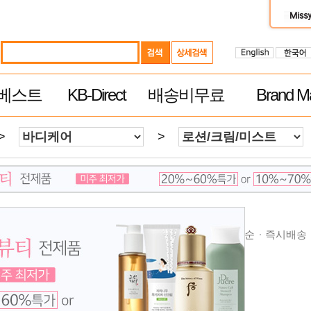
베스트
KB-Direct
배송비무료
Brand Ma
>
>
순
높은가격순
제품평 많은순
빠른 배송순
추천순
즉시배송