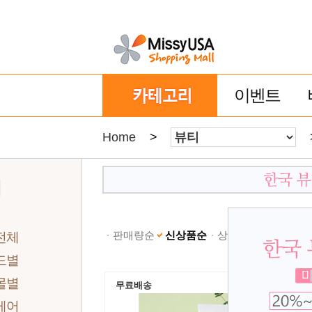
이벤트
Home
>
티
판매량순
신상품순
상품명순
낮은가격
전체
드별
몰별
무료배송
케어