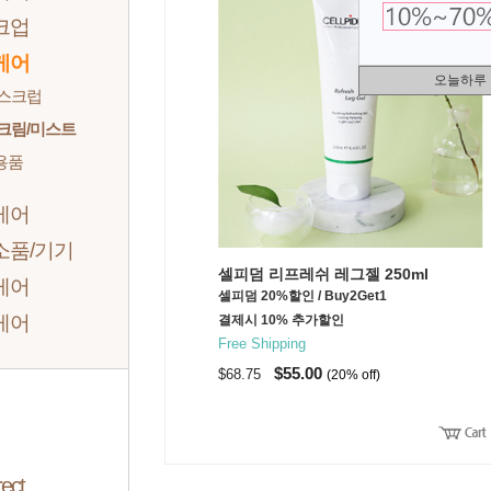
크업
케어
오늘하루
/스크럽
크림/미스트
용품
케어
소품/기기
셀피덤 리프레쉬 레그젤 250ml
케어
셀피덤 20%할인 / Buy2Get1
케어
결제시 10% 추가할인
Free Shipping
$55.00
$68.75
(20% off)
ect