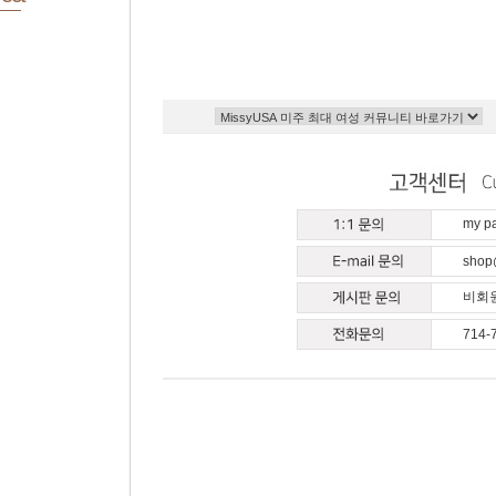
my 
shop
비회원
714-