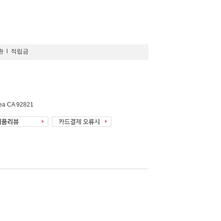
환
l
적립금
rea CA 92821