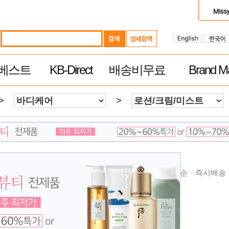
베스트
KB-Direct
배송비무료
Brand Ma
>
>
순
높은가격순
제품평 많은순
빠른 배송순
추천순
즉시배송