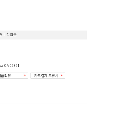
환
l
적립금
rea CA 92821