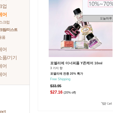
크업
케어
오늘하루
/스크럽
크림/미스트
용품
케어
소품/기기
포엘리에 이너퍼퓸 Y존케어 10ml
케어
3 가지 향
케어
포엘리에 전종 20% 특가
Free Shipping
$33.95
$27.16
(20% off)
ect