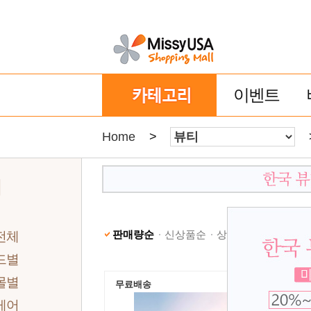
이벤트
Home
>
티
판매량순
신상품순
상품명순
낮은가격
전체
드별
몰별
무료배송
케어