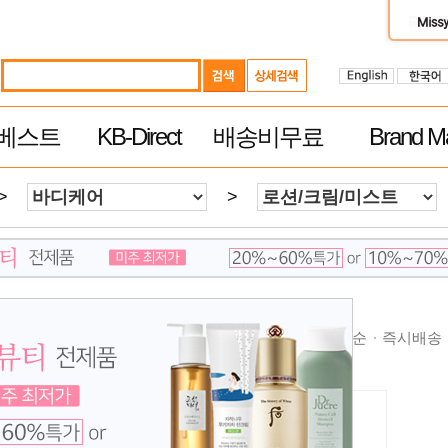
베스트
KB-Direct
배송비무료
Brand Ma
>
>
순
높은가격순
제품평 많은순
빠른 배송순
추천순
즉시배송
무료배송