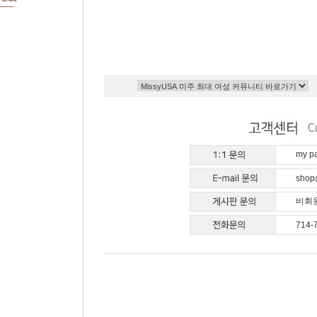
my 
shop
비회원
714-