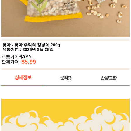
뷰
어
티
메이크
업
헤어케
어/염색
바디케
어/향수
남성화
장품
꽃마 - 꽃마 추억의 강냉이 200g
미용제
유통기한 : 2026년 9월 28일
품
제품가격:$9.99
주방가
$5.99
전
판매가격:
전
자
계절/생
활가전
상세정보
문의(0)
반품/교환
건강가
전
명품식
주
기브랜
방
드
보관용
기
조리용
품
주방소