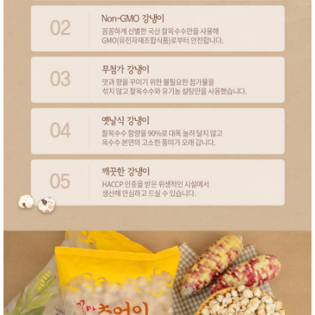
성장발
달교육
용품
어른내
패
의
션
유/아동
내의
가방/지
갑/케이
스
패션/잡
화
세탁세
생
제
활
일상 돋
보기
침구용
품
생활/욕
실/청소
용품
WALL
DECO
Pet
Supplies
공연/행
문