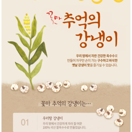
품
즉석가
식
공식품
품
쌀/잡곡/
면류
양념/소
스/가루
건조식
품
농산품
놀이방
유
매트
아
DVD
유아 보
드(칠
판)
조형물
DIY
유아 이
유식
아기띠/
외출용
품
건강/미
용/식기
용품