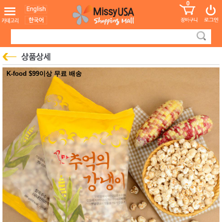
0
어린이
MissyShop
도
Login
청소년
서
성인서
컬러링
북
만화
한국학
K-food $99이상 무료 배송
습지
미국학
습지
고국배
고
송
국
꽃배송
홍삼전
건
문브랜
강
드
건강보
조제품
기능성
건강식
품
Diet/여
성용품
스킨케