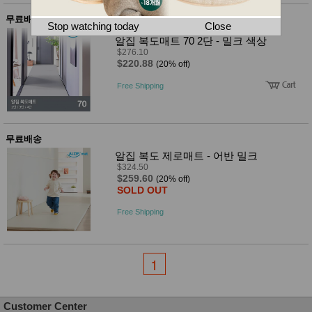
뷰
어
티
무료배송
메이크
Stop watching today
Close
업
알집 복도매트 70 2단 - 밀크 색상
헤어케
$276.10
어/염색
$220.88
(20% off)
바디케
어/향수
Free Shipping
남성화
장품
미용제
품
무료배송
주방가
전
전
알집 복도 제로매트 - 어반 밀크
자
계절/생
$324.50
$259.60
활가전
(20% off)
SOLD OUT
건강가
전
Free Shipping
명품식
주
기브랜
방
드
보관용
1
기
조리용
품
주방소
Customer Center