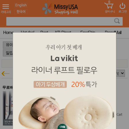
0
어린이
MissyShop
도
Login
청소년
서
성인서
컬러링
북
Home
Hot deal
Best
KB-Direct
FreeShip
BrandMall
만화
한국학
>
>
>
습지
미국학
습지
고국배
고
송
국
꽃배송
알집
유아특가
홍삼전
건
문브랜
강
무료배송
드
건강보
알집 복도매트 70 2단 - 그레이 색상
조제품
$276.10
기능성
$220.88
(20% off)
건강식
품
Free Shipping
Diet/여
성용품
스킨케