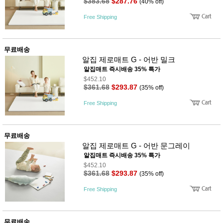
품
$383.68
$287.76
(40% off)
즉석가
식
Free Shipping
공식품
품
쌀/잡곡/
면류
양념/소
무료배송
스/가루
알집 제로매트 G - 어반 밀크
건조식
알집매트 즉시배송 35% 특가
품
농산품
$452.10
$361.68
$293.87
(35% off)
놀이방
유
매트
아
Free Shipping
DVD
유아 보
드(칠
판)
무료배송
조형물
알집 제로매트 G - 어반 문그레이
DIY
알집매트 즉시배송 35% 특가
유아 이
$452.10
유식
$361.68
$293.87
(35% off)
아기띠/
외출용
Free Shipping
품
건강/미
용/식기
용품
무료배송