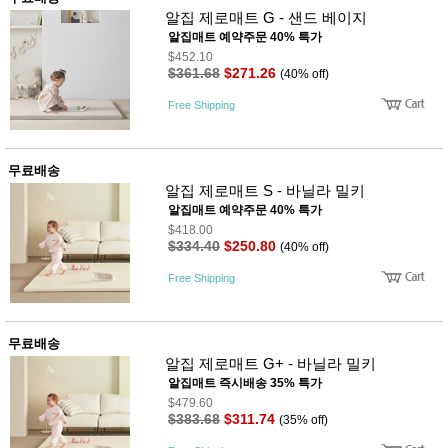
성장발
알집 제로매트 G - 샌드 베이지
달교육
용품
알집매트 예약주문 40% 특가
$452.10
어른내
패
$361.68
$271.26
(40% off)
의
션
유/아동
Free Shipping
내의
가방/지
갑/케이
스
무료배송
패션/잡
알집 제로매트 S - 바닐라 밀키
화
알집매트 예약주문 40% 특가
세탁세
생
$418.00
제
활
$334.40
$250.80
(40% off)
일상 돋
보기
Free Shipping
침구용
품
생활/욕
실/청소
무료배송
용품
알집 제로매트 G+ - 바닐라 밀키
WALL
알집매트 즉시배송 35% 특가
DECO
Pet
$479.60
Supplies
$383.68
$311.74
(35% off)
공연/행
문