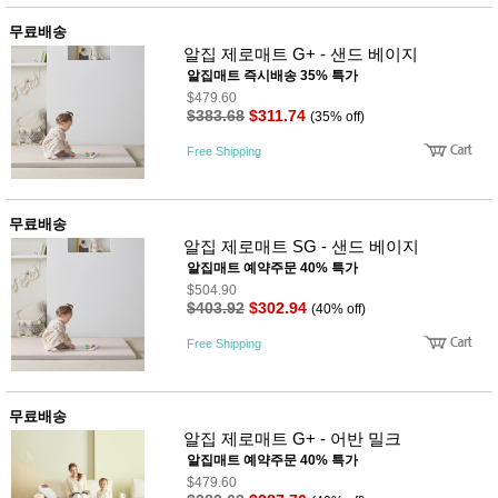
뷰
어
티
무료배송
메이크
알집 제로매트 G+ - 샌드 베이지
업
헤어케
알집매트 즉시배송 35% 특가
어/염색
$479.60
바디케
$383.68
$311.74
(35% off)
어/향수
남성화
Free Shipping
장품
미용제
품
무료배송
주방가
전
알집 제로매트 SG - 샌드 베이지
전
자
계절/생
알집매트 예약주문 40% 특가
활가전
$504.90
건강가
$403.92
$302.94
(40% off)
전
Free Shipping
명품식
주
기브랜
방
드
보관용
무료배송
기
알집 제로매트 G+ - 어반 밀크
조리용
품
알집매트 예약주문 40% 특가
주방소
$479.60