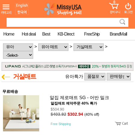
0
어린이
MissyShop
도
Login
청소년
서
성인서
컬러링
북
Home
Hot deal
Best
KB-Direct
FreeShip
BrandMall
만화
한국학
>
>
>
습지
미국학
습지
고국배
고
송
국
거실매트
꽃배송
유아특가
홍삼전
건
문브랜
강
무료배송
드
알집 제로매트 SG - 어반 밀크
건강보
조제품
알집매트 예약주문 40% 특가
기능성
$504.90
건강식
$403.92
$302.94
(40% off)
품
Diet/여
Free Shipping
성용품
스킨케