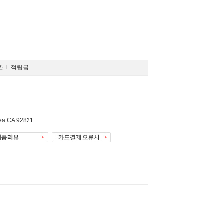
환
l
적립금
rea CA 92821