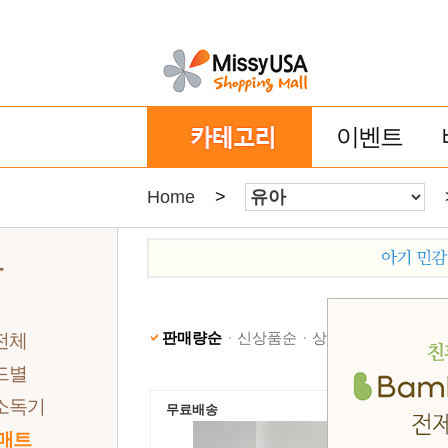
이벤트
Home
>
아
판매량순
신상품순
상품명순
낮은가격
전체
드별
소독기
무료배송
 매트