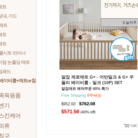
매트
대, 가드
오늘하루
 매트
매트
매트
 쿨시트 라이너
미엄 논폴딩 매트
립패드
알집 제로매트 G+ - 어반밀크 & G+ 우
베이비룸+매트or침
들리 베이비룸 - 밀크 (10P) SET
알집매트 예약주문 40% 특가
 목욕용품
Free Shipping
8주배송
$762.08
$952.60
 변기
$571.56
(40% off)
 스킨케어
 의류
 침구