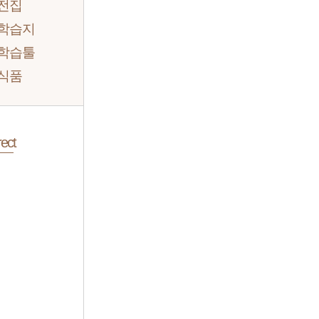
 전집
 학습지
 학습툴
 식품
ect