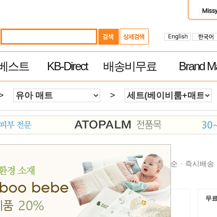
베스트
KB-Direct
배송비무료
Brand Ma
>
>
순
높은가격순
제품평 많은순
빠른 배송순
추천순
즉시배송
무료배송
무