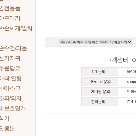
 안전용품
띠/포대기
보/손싸개/발싸
손수건/타올
 천기저귀
 무릎담요
my 
애착 인형
shop
이/마스크
비회원
소파/의자
714-
차 보호덮개
/식기
 단행본