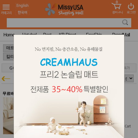
0
어린이
MissyShop
도
Login
청소년
서
성인서
컬러링
북
Home
Hot deal
Best
KB-Direct
FreeShip
BrandMall
만화
한국학
>
>
>
습지
미국학
습지
고국배
고
송
국
꽃배송
칼라 폴더매트
매트특가
홍삼전
건
문브랜
강
무료배송
드
건강보
알집 칼라 폴더매트 G - 모던 그레이
조제품
알집매트 즉시배송 35% 특가
기능성
$361.90
건강식
$289.52
$235.23
(35% off)
품
Diet/여
Free Shipping
성용품
스킨케