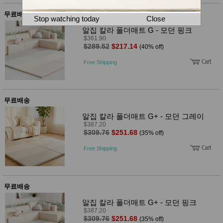
뷰
어
티
무료배송
메이크
Stop watching today
Close
업
알집 칼라 폴더매트 G - 모던 핑크
헤어케
$361.90
어/염색
$289.52
$217.14
(40% off)
바디케
어/향수
Free Shipping
남성화
장품
미용제
품
무료배송
주방가
전
전
자
알집 칼라 폴더매트 G+ - 모던 그레이
계절/생
$387.20
활가전
$309.76
$251.68
(35% off)
건강가
전
Free Shipping
명품식
주
기브랜
방
드
보관용
무료배송
기
조리용
알집 칼라 폴더매트 G+ - 모던 핑크
품
$387.20
주방소
$309.76
$251.68
(35% off)