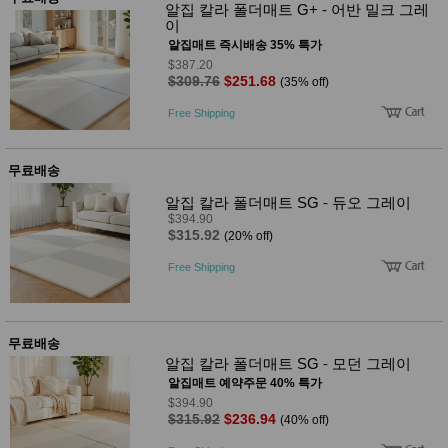
성장발
알집 칼라 폴더매트 G+ - 어반 밀크 그레
달교육
이
용품
알집매트 즉시배송 35% 특가
어른내
패
$387.20
의
션
$309.76
$251.68
(35% off)
유/아동
내의
Free Shipping
가방/지
갑/케이
스
무료배송
패션/잡
화
알집 칼라 폴더매트 SG - 듀오 그레이
세탁세
생
$394.90
제
활
$315.92
(20% off)
일상 돋
보기
Free Shipping
침구용
품
생활/욕
실/청소
무료배송
용품
알집 칼라 폴더매트 SG - 모던 그레이
WALL
DECO
알집매트 예약주문 40% 특가
Pet
$394.90
Supplies
$315.92
$236.94
(40% off)
공연/행
문