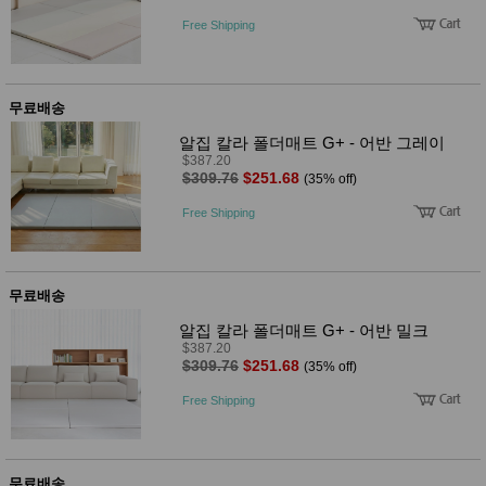
품
즉석가
Free Shipping
식
공식품
품
쌀/잡곡/
면류
양념/소
무료배송
스/가루
건조식
알집 칼라 폴더매트 G+ - 어반 그레이
품
$387.20
농산품
$309.76
$251.68
(35% off)
놀이방
유
매트
Free Shipping
아
DVD
유아 보
드(칠
판)
무료배송
조형물
DIY
알집 칼라 폴더매트 G+ - 어반 밀크
유아 이
$387.20
유식
$309.76
$251.68
(35% off)
아기띠/
외출용
Free Shipping
품
건강/미
용/식기
용품
무료배송