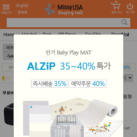
0
어린이
MissyShop
도
Login
청소년
서
성인서
컬러링
북
Home
Hot deal
Best
KB-Direct
FreeShip
BrandMall
만화
한국학
>
>
>
습지
미국학
습지
고국배
고
송
국
경동나비엔
꽃배송
매트특가
홍삼전
건
문브랜
강
무료배송
드
경동 나비엔 메이트 EQM582-QS 슬림형
건강보
퀸 195x165cm 온수매트 2개세트
조제품
EQM582 2개세트
기능성
결제시 5% 추가할인
건강식
$1,118.00
$559.00
품
(50% off)
Diet/여
Free Shipping
성용품
스킨케