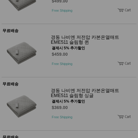
품
$499.00
즉석가
식
Free Shipping
공식품
품
쌀/잡곡/
면류
양념/소
무료배송
스/가루
경동 나비엔 저전압 카본온열매트
건조식
EME511 슬림형 퀸
품
결제시 5% 추가할인
농산품
$459.00
놀이방
유
매트
아
Free Shipping
DVD
유아 보
드(칠
판)
무료배송
조형물
경동 나비엔 저전압 카본온열매트
DIY
EME511 슬림형 싱글
유아 이
결제시 5% 추가할인
유식
$369.00
아기띠/
외출용
Free Shipping
품
건강/미
용/식기
용품
무료배송