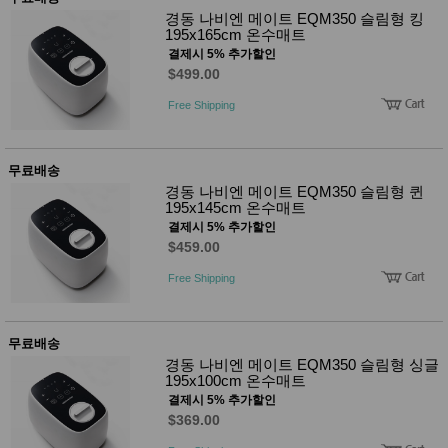
성장발
경동 나비엔 메이트 EQM350 슬림형 킹
달교육
195x165cm 온수매트
용품
결제시 5% 추가할인
어른내
패
$499.00
의
션
유/아동
Free Shipping
내의
가방/지
갑/케이
스
무료배송
패션/잡
경동 나비엔 메이트 EQM350 슬림형 퀸
화
195x145cm 온수매트
세탁세
생
결제시 5% 추가할인
제
활
$459.00
일상 돋
보기
Free Shipping
침구용
품
생활/욕
실/청소
무료배송
용품
경동 나비엔 메이트 EQM350 슬림형 싱글
WALL
195x100cm 온수매트
DECO
결제시 5% 추가할인
Pet
Supplies
$369.00
공연/행
문