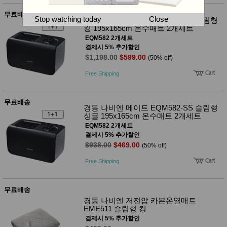
뷰
어
티
무료배송
메이크
Stop watching today
Close
경동 나비엔 메이트 EQM582-KS 슬림형
업
킹 195x165cm 온수매트 2개세트
헤어케
EQM582 2개세트
어/염색
결제시 5% 추가할인
바디케
$1,198.00
$599.00
(50% off)
어/향수
남성화
Free Shipping
장품
미용제
품
무료배송
주방가
전
경동 나비엔 메이트 EQM582-SS 슬림형
전
자
싱글 195x165cm 온수매트 2개세트
계절/생
EQM582 2개세트
활가전
결제시 5% 추가할인
건강가
$938.00
$469.00
(50% off)
전
명품식
주
Free Shipping
기브랜
방
드
보관용
무료배송
기
경동 나비엔 저전압 카본온열매트
조리용
EME511 슬림형 킹
품
결제시 5% 추가할인
주방소