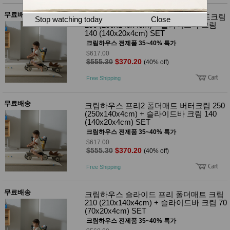
뷰
어
티
무료배송
메이크
크림하우스 프리2 폴더매트 아보카도크림
Stop watching today
Close
업
250 (250x140x4cm) + 슬라이드바 크림
140 (140x20x4cm) SET
헤어케
어/염색
크림하우스 전제품 35~40% 특가
바디케
$617.00
어/향수
$555.30
$370.20
(40% off)
남성화
장품
Free Shipping
미용제
품
무료배송
크림하우스 프리2 폴더매트 버터크림 250
주방가
전
(250x140x4cm) + 슬라이드바 크림 140
전
자
(140x20x4cm) SET
계절/생
활가전
크림하우스 전제품 35~40% 특가
건강가
$617.00
전
$555.30
$370.20
(40% off)
명품식
주
Free Shipping
기브랜
방
드
보관용
무료배송
크림하우스 슬라이드 프리 폴더매트 크림
기
210 (210x140x4cm) + 슬라이드바 크림 70
조리용
(70x20x4cm) SET
품
크림하우스 전제품 35~40% 특가
주방소