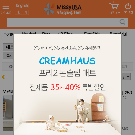
0
어린이
MissyShop
도
Login
청소년
서
성인서
컬러링
북
Home
Hot deal
Best
KB-Direct
FreeShip
BrandMall
만화
한국학
>
>
>
습지
미국학
습지
고국배
고
송
국
꽃배송
슬라이드바 세트
매트특가
홍삼전
건
문브랜
강
무료배송
드
크림하우스 프리2 폴더매트 모카크림 250
건강보
(250x140x4cm) + 슬라이드바 크림 140
조제품
(140x20x4cm) SET
기능성
크림하우스 전제품 35~40% 특가
건강식
$617.00
품
$555.30
$370.20
(40% off)
Diet/여
성용품
Free Shipping
스킨케