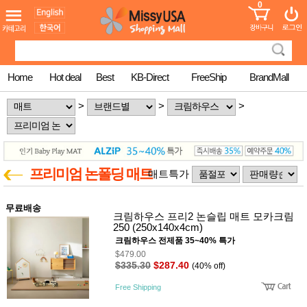
0
어린이
MissyShop
도
Login
청소년
서
성인서
컬러링
북
Home
Hot deal
Best
KB-Direct
FreeShip
BrandMall
만화
한국학
>
>
>
습지
미국학
습지
고국배
고
송
국
꽃배송
프리미엄 논폴딩 매트
매트특가
홍삼전
건
문브랜
강
무료배송
드
크림하우스 프리2 논슬립 매트 모카크림
건강보
250 (250x140x4cm)
조제품
크림하우스 전제품 35~40% 특가
기능성
$479.00
건강식
$335.30
$287.40
품
(40% off)
Diet/여
Free Shipping
성용품
스킨케