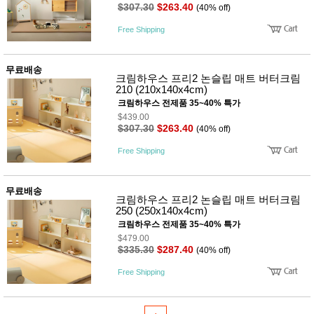
품
$307.30
$263.40
(40% off)
즉석가
식
공식품
품
Free Shipping
쌀/잡곡/
면류
양념/소
무료배송
스/가루
크림하우스 프리2 논슬립 매트 버터크림
건조식
210 (210x140x4cm)
품
크림하우스 전제품 35~40% 특가
농산품
$439.00
놀이방
$307.30
$263.40
유
(40% off)
매트
아
DVD
Free Shipping
유아 보
드(칠
판)
무료배송
조형물
크림하우스 프리2 논슬립 매트 버터크림
DIY
250 (250x140x4cm)
유아 이
크림하우스 전제품 35~40% 특가
유식
$479.00
아기띠/
$335.30
$287.40
(40% off)
외출용
품
Free Shipping
건강/미
용/식기
용품