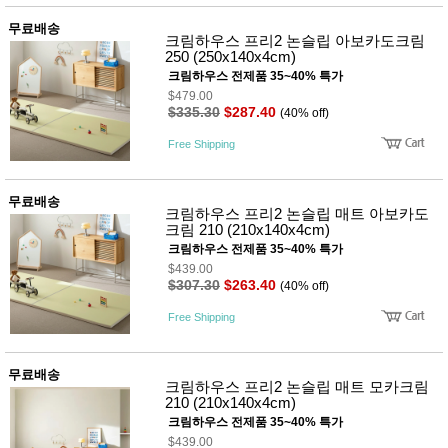
뷰
어
티
무료배송
메이크
크림하우스 프리2 논슬립 아보카도크림
업
250 (250x140x4cm)
헤어케
크림하우스 전제품 35~40% 특가
어/염색
$479.00
바디케
$335.30
$287.40
(40% off)
어/향수
남성화
Free Shipping
장품
미용제
품
무료배송
주방가
전
크림하우스 프리2 논슬립 매트 아보카도
전
자
크림 210 (210x140x4cm)
계절/생
크림하우스 전제품 35~40% 특가
활가전
$439.00
건강가
$307.30
$263.40
(40% off)
전
명품식
주
Free Shipping
기브랜
방
드
보관용
무료배송
기
크림하우스 프리2 논슬립 매트 모카크림
조리용
210 (210x140x4cm)
품
크림하우스 전제품 35~40% 특가
주방소
$439.00