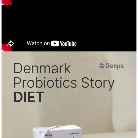
품
즉석가
식
공식품
품
쌀/잡곡/
면류
양념/소
스/가루
건조식
품
농산품
놀이방
유
매트
아
DVD
유아 보
드(칠
판)
조형물
DIY
유아 이
유식
아기띠/
외출용
품
건강/미
용/식기
용품