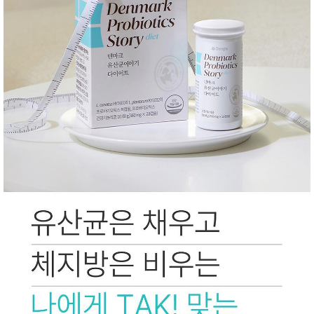
성장발
달교육
용품
어른내
패
의
션
유/아동
내의
가방/지
갑/케이
스
패션/잡
화
세탁세
생
제
활
일상 돋
보기
침구용
품
생활/욕
실/청소
용품
WALL
DECO
Pet
Supplies
공연/행
문