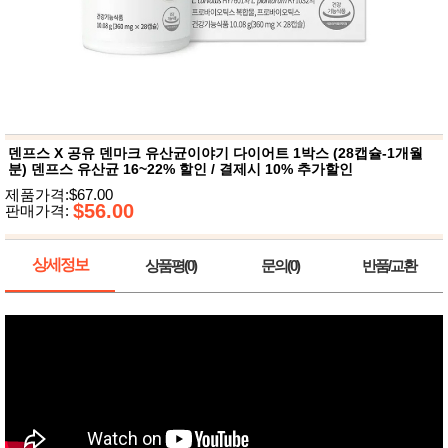
뷰
어
티
메이크
업
헤어케
어/염색
바디케
어/향수
남성화
장품
덴프스 X 공유 덴마크 유산균이야기 다이어트 1박스 (28캡슐-1개월
미용제
분) 덴프스 유산균 16~22% 할인 / 결제시 10% 추가할인
품
제품가격:$67.00
주방가
$56.00
전
판매가격:
전
자
계절/생
활가전
상세정보
상품평(0)
문의(0)
반품/교환
건강가
전
명품식
주
기브랜
방
드
보관용
기
조리용
품
주방소