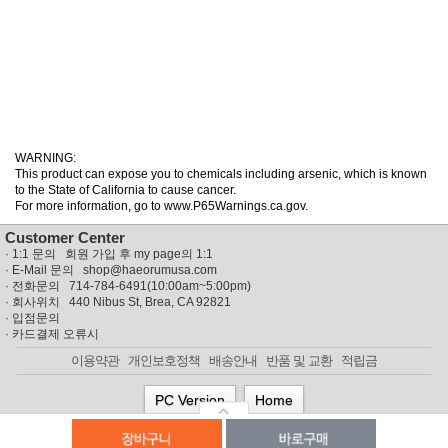
WARNING:
This product can expose you to chemicals including arsenic, which is known
to the State of California to cause cancer.
For more information, go to www.P65Warnings.ca.gov.
Customer Center
·
1:1 문의 회원 가입 후 my page의 1:1
· E-Mail 문의
shop@haeorumusa.com
· 전화문의 714-784-6491(10:00am~5:00pm)
· 회사위치 440 Nibus St, Brea, CA 92821
·
입점문의
·
카드결제 오류시
이용약관
개인보호정책
배송안내
반품 및 교환
적립금
PC Version
Home
© MISSYUSA SHOPPING MALL