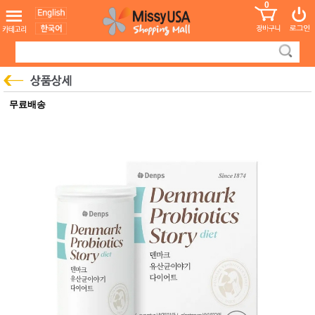
0
어린이
MissyShop
도
Login
청소년
서
성인서
컬러링
북
만화
한국학
무료배송
습지
미국학
습지
고국배
고
송
국
꽃배송
홍삼전
건
문브랜
강
드
건강보
조제품
기능성
건강식
품
Diet/여
성용품
스킨케