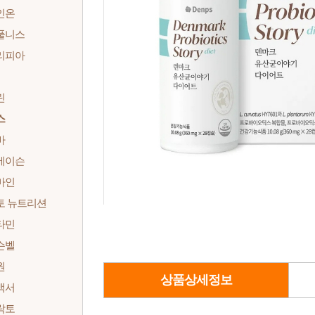
인온
풀니스
리피아
린
스
바
메이슨
마인
토 뉴트리션
타민
슨벨
원
상품상세정보
백서
락토