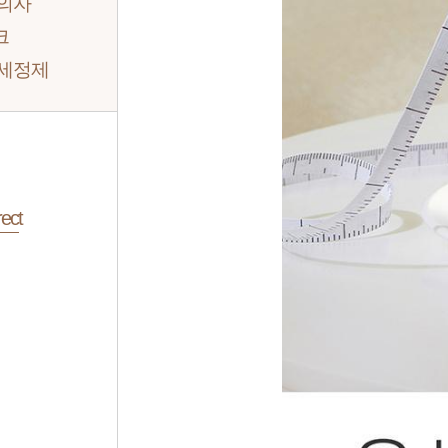
 의자
크
/세정제
ect