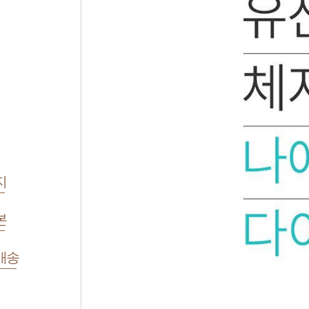
지
본
배송