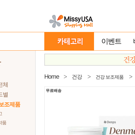
이벤트
강
Home
>
>
>
건강
건강 보조제품
전체
무료배송
드별
 보조제품
고
약품