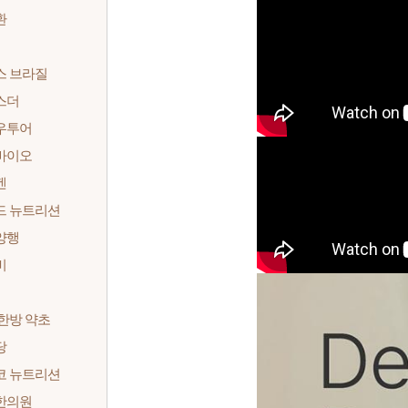
환
스 브라질
스더
우투어
바이오
켄
드 뉴트리션
양행
비
한방 약초
당
코 뉴트리션
한의원