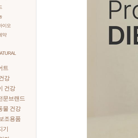
드
농
바이오
제약
ATURAL
어트
 건강
이 건강
전문브랜드
동물 건강
 보조용품
지기