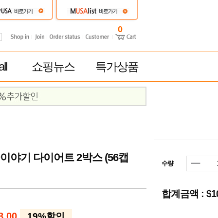
0
ll
쇼핑뉴스
특가상품
이야기 다이어트 2박스 (56캡
수량
합계금액 : $
8.00
19%할인