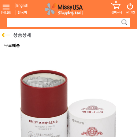
0
어린이
MissyShop
도
Login
청소년
서
성인서
컬러링
북
만화
한국학
무료배송
습지
미국학
습지
고국배
고
송
국
꽃배송
홍삼전
건
문브랜
강
드
건강보
조제품
기능성
건강식
품
Diet/여
성용품
스킨케