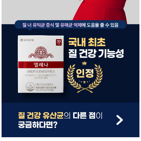
성장발
달교육
용품
어른내
패
의
션
유/아동
내의
가방/지
갑/케이
스
패션/잡
화
세탁세
생
제
활
일상 돋
보기
침구용
품
생활/욕
실/청소
용품
WALL
DECO
Pet
Supplies
공연/행
문