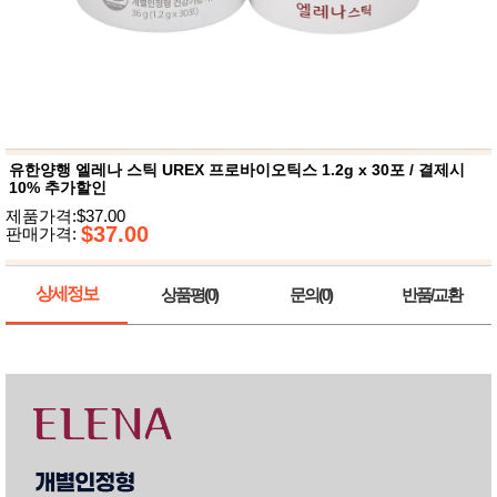
뷰
어
티
메이크
업
헤어케
어/염색
바디케
어/향수
남성화
장품
유한양행 엘레나 스틱 UREX 프로바이오틱스 1.2g x 30포 / 결제시
미용제
10% 추가할인
품
제품가격:$37.00
주방가
$37.00
전
판매가격:
전
자
계절/생
활가전
상세정보
상품평(0)
문의(0)
반품/교환
건강가
전
명품식
주
기브랜
방
드
보관용
기
조리용
품
주방소