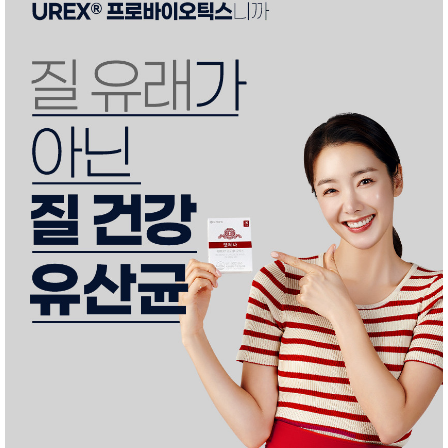
품
즉석가
식
공식품
품
쌀/잡곡/
면류
양념/소
스/가루
건조식
품
농산품
놀이방
유
매트
아
DVD
유아 보
드(칠
판)
조형물
DIY
유아 이
유식
아기띠/
외출용
품
건강/미
용/식기
용품