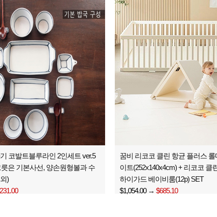
 코발트블루라인 2인세트 ver.5
꿈비 리코코 클린 항균 플러스 
 그릇은 기본사선, 양손원형볼과 수
이트(252x140x4cm) + 리코코 
외)
하이가드 베이비룸(12p) SET
231.00
$1,054.00
→
$685.10