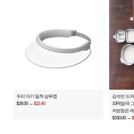
두리 아기 밀착 샴푸캡
김석빈 도자기
$28.00
→
$22.40
10P(밥/국
저받침은 제
$330.00
→
$