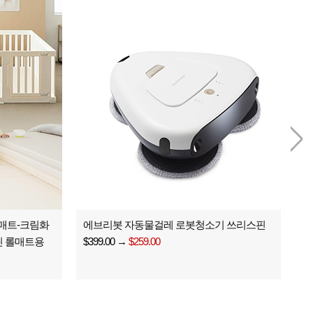
롤매트-크림화
에브리봇 자동물걸레 로봇청소기 쓰리스핀
클린 롤매트용
$399.00
→
$259.00
$