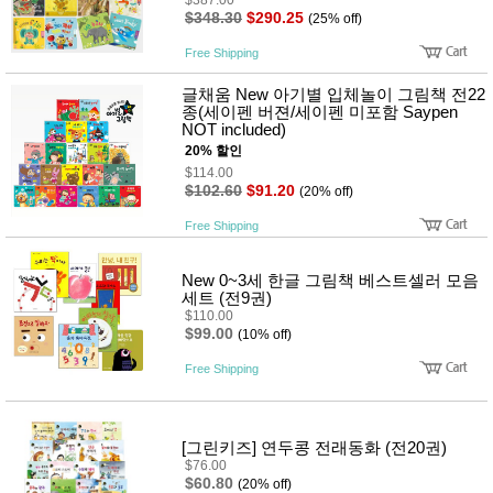
품
$348.30
$290.25
(25% off)
즉석가
식
공식품
품
Free Shipping
쌀/잡곡/
면류
글채움 New 아기별 입체놀이 그림책 전22
양념/소
종(세이펜 버젼/세이펜 미포함 Saypen
스/가루
NOT included)
건조식
20% 할인
품
$114.00
농산품
$102.60
$91.20
(20% off)
놀이방
유
매트
아
Free Shipping
DVD
유아 보
드(칠
New 0~3세 한글 그림책 베스트셀러 모음
판)
세트 (전9권)
조형물
$110.00
DIY
$99.00
(10% off)
유아 이
유식
Free Shipping
아기띠/
외출용
품
건강/미
[그린키즈] 연두콩 전래동화 (전20권)
용/식기
$76.00
용품
$60.80
(20% off)