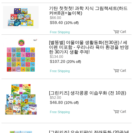
기탄 첫첫첫! 과학 지식 그림책세트(하드
커버8권+놀이북)
$66.00
$59.40
(10% off)
Free Shipping
[별똥별] 야물야물 생활동화(전30권) / 세
이펜 미포함 - 우리나라 육아 환경을 반영
한 30가지 생활 주제!
$134.00
$107.20
(20% off)
Free Shipping
[그린키즈] 생각콩콩 이솝우화 (전 10권)
$52.00
$46.80
(10% off)
Free Shipping
[그린키즈] 요술지팡이 전래동화 (20권/세