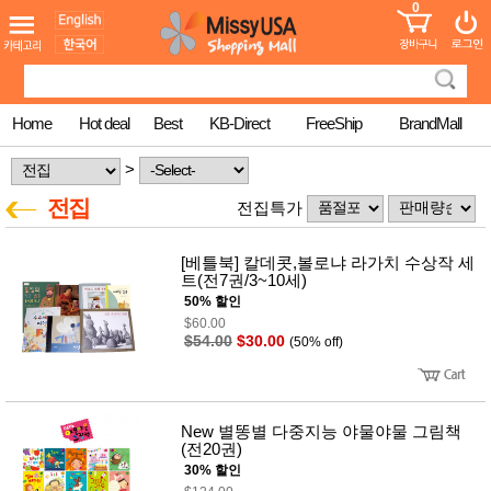
0
어린이
MissyShop
도
Login
청소년
서
성인서
컬러링
북
Home
Hot deal
Best
KB-Direct
FreeShip
BrandMall
만화
한국학
>
습지
미국학
전집
전집특가
습지
고국배
고
송
국
[베틀북] 칼데콧,볼로냐 라가치 수상작 세
꽃배송
트(전7권/3~10세)
홍삼전
50% 할인
건
문브랜
강
$60.00
드
$54.00
$30.00
(50% off)
건강보
조제품
기능성
건강식
품
New 별똥별 다중지능 야물야물 그림책
Diet/여
(전20권)
성용품
30% 할인
스킨케