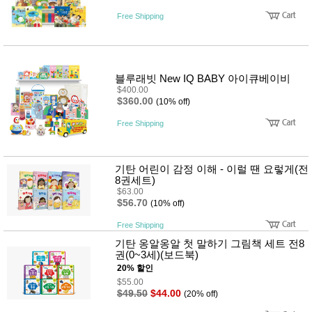
성장발
달교육
Free Shipping
용품
어른내
패
의
션
유/아동
내의
블루래빗 New IQ BABY 아이큐베이비
가방/지
$400.00
갑/케이
$360.00
(10% off)
스
패션/잡
Free Shipping
화
세탁세
생
제
활
기탄 어린이 감정 이해 - 이럴 땐 요렇게(전
일상 돋
8권세트)
보기
$63.00
침구용
$56.70
(10% off)
품
생활/욕
Free Shipping
실/청소
기탄 옹알옹알 첫 말하기 그림책 세트 전8
용품
권(0~3세)(보드북)
WALL
DECO
20% 할인
Pet
$55.00
Supplies
$49.50
$44.00
(20% off)
공연/행
문