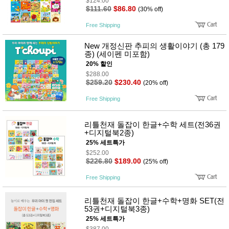
뷰
$124.00
어
$111.60
$86.80
티
(30% off)
메이크
업
Free Shipping
헤어케
어/염색
New 개정신판 추피의 생활이야기 (총 179
바디케
종) (세이펜 미포함)
어/향수
20% 할인
남성화
$288.00
장품
$259.20
$230.40
(20% off)
미용제
품
Free Shipping
주방가
전
전
자
계절/생
리틀천재 돌잡이 한글+수학 세트(전36권
활가전
+디지털북2종)
건강가
25% 세트특가
전
$252.00
명품식
$226.80
$189.00
(25% off)
주
기브랜
방
드
Free Shipping
보관용
기
리틀천재 돌잡이 한글+수학+명화 SET(전
조리용
53권+디지털북3종)
품
25% 세트특가
주방소
$387.00